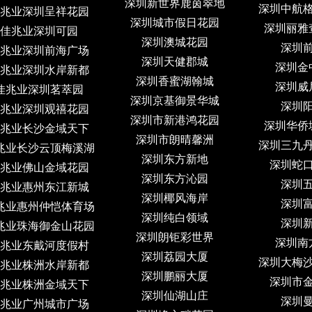
深圳新世界鹿茵翠地
深圳中航
兆业深圳呈祥花园
深圳城市假日花园
深圳丽雅
佳兆业深圳可园
深圳澳城花园
深圳
兆业深圳前海广场
深圳天健郡城
深圳金
兆业深圳水岸新都
深圳香蜜湖翰城
深圳威
佳兆业深圳茗萃园
深圳京基御景华城
深圳
兆业深圳观禧花园
深圳市新港鸿花园
深圳华侨
兆业长沙金域天下
深圳市朗晴馨洲
深圳三九
兆业长沙云顶梅溪湖
深圳东方新地
深圳蛇
兆业佛山金域花园
深圳东方沁园
深圳
兆业惠州东江新城
深圳椰风海岸
深圳
兆业惠州仲恺体育场
深圳纯白领域
深圳
兆业珠海御金山花园
深圳朗钜彩世界
深圳南
兆业东戴河度假村
深圳荔园大厦
深圳大梅
兆业株洲水岸新都
深圳鹏丽大厦
深圳市
兆业株洲金域天下
深圳仙湖山庄
深圳
兆业广州城市广场