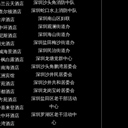
深圳沙头角消防中队
格兰云天酒店
深圳蛇口水上消防中队
查尔顿酒店
深圳南山区妇联
前岸酒店
深圳观澜街道办
中环酒店
深圳海山街道办
尼斯酒店
深圳盐田梅沙街道办
阳光酒店
深圳民治街道办
城海景酒店
深圳龙塘党群中心
丹枫白露酒店
深圳沙头角鹏湾居委会
口南海酒店
深圳沙井民居委会
五洲宾馆
深圳沙井共和居委会
富苑酒店
深圳龙岗宝岭居委会
新都酒店
深圳盐田区老干部活动
方苑酒店
中心
沙喜来登酒店
深圳罗湖区老干活动中
金中环酒店
心
曼湾酒店