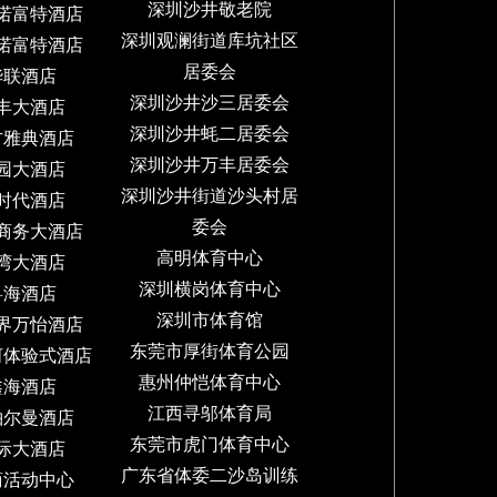
深圳沙井敬老院
诺富特酒店
深圳观澜街道库坑社区
诺富特酒店
居委会
华联酒店
深圳沙井沙三居委会
丰大酒店
深圳沙井蚝二居委会
方雅典酒店
深圳沙井万丰居委会
园大酒店
深圳沙井街道沙头村居
时代酒店
委会
商务大酒店
高明体育中心
湾大酒店
深圳横岗体育中心
粤海酒店
深圳市体育馆
界万怡酒店
东莞市厚街体育公园
河体验式酒店
惠州仲恺体育中心
鑫海酒店
江西寻邬体育局
铂尔曼酒店
东莞市虎门体育中心
际大酒店
广东省体委二沙岛训练
商活动中心