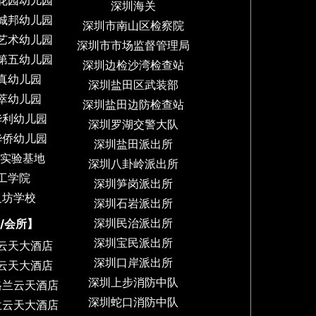
花园幼儿园
深圳海关
城邦幼儿园
深圳市南山区检察院
艺术幼儿园
深圳市市场监督管理局
第五幼儿园
深圳边检沙湾检查站
真幼儿园
深圳盐田区武装部
萃幼儿园
深圳盐田边防检查站
华利幼儿园
深圳罗湖交警大队
华侨幼儿园
深圳盐田派出所
岁实验基地
深圳八卦岭派出所
工学院
深圳笋岗派出所
义坊学校
深圳石岩派出所
深圳民治派出所
/会所】
深圳宝民派出所
云天大酒店
深圳口岸派出所
云天大酒店
深圳上步消防中队
格兰云天酒店
深圳蛇口消防中队
兰云天大酒店