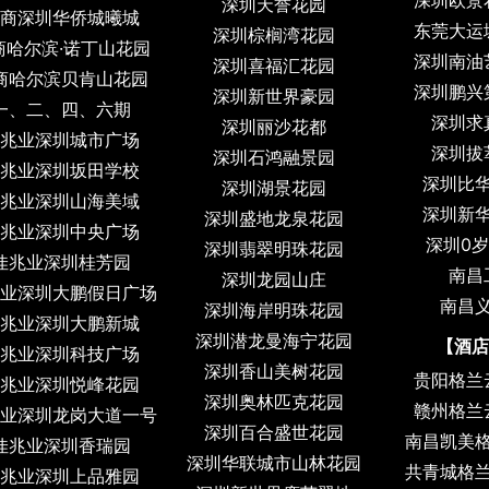
深圳欧景
深圳天誉花园
商深圳华侨城曦城
东莞大运
深圳棕榈湾花园
商哈尔滨·诺丁山花园
深圳南油
深圳喜福汇花园
商哈尔滨贝肯山花园
深圳鹏兴
深圳新世界豪园
、二、四、六期
深圳求
深圳丽沙花都
兆业深圳城市广场
深圳拔
深圳石鸿融景园
兆业深圳坂田学校
深圳比
深圳湖景花园
兆业深圳山海美域
深圳新
深圳盛地龙泉花园
兆业深圳中央广场
深圳0
深圳翡翠明珠花园
佳兆业深圳桂芳园
南昌
深圳龙园山庄
业深圳大鹏假日广场
南昌
深圳海岸明珠花园
兆业深圳大鹏新城
深圳潜龙曼海宁花园
【酒店
兆业深圳科技广场
深圳香山美树花园
贵阳格兰
兆业深圳悦峰花园
深圳奥林匹克花园
赣州格兰
业深圳龙岗大道一号
深圳百合盛世花园
南昌凯美
佳兆业深圳香瑞园
深圳华联城市山林花园
共青城格
兆业深圳上品雅园