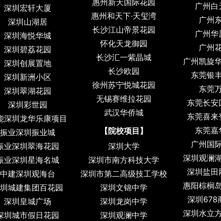
惠州新天国际花园
广州白
深圳宏轩大厦
惠州和天下·天玺湾
广州
深圳山湖居
长沙江山帝景花园
广州华
深圳海悦华城
怀化天龙御园
广州
深圳碧荔花园
长沙汇一紫晶城
广州凯旋
深圳创展置地
长沙欧园
东莞银
深圳新洲小区
徐州苏宁悦城花园
东莞
深圳翠湖花园
无锡赛维拉花园
东莞长安
深圳彩世园
武汉华侨城
东莞喜来
能深圳龙华乐康项目
东莞嘉
【院校项目】
振业深圳振业城
广州国
振业深圳翠海花园
深圳大学
深圳观澜
振业深圳星海名城
深圳市南方科技大学
深圳盐田
中建深圳观海台
深圳市第二高级技工学校
惠阳棕榈
圳城建集团百花园
深圳文锦中学
深圳67
深圳皇城广场
深圳龙岗中学
深圳水立
深圳城市假日花园
深圳观澜中学