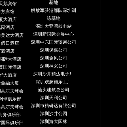
基地
天鹅宾馆
解放军驻港部队深圳训
东方宾馆
练基地
厦大酒店
深圳大亚湾核电站
花园酒店
深圳新国际会展中心
华美达大酒店
深圳中东国际贸易公司
丰假日酒店
深圳保嘉公司
万豪酒店
深圳金风公司
国际大酒店
深圳神采公司
登国际酒店
深圳沙井精达电子厂
华大酒店
深圳观澜施乐工厂
际金融大厦
汕头建筑总公司
湖高尔夫球会
深圳天利公司
网球俱乐部
深圳市精研达有限公司
岛高尔夫球会
深圳沙井公园
8商务俱乐部
深圳海大园林
方国际俱乐部