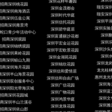
深圳
深圳花样年趣园
招商深圳桃花园
颐安深
深圳金茂都会
招商深圳南海酒店
颐安深
深圳时代华庭
招商深圳伍兹公寓
深圳平
深圳信托花园
招商深圳雍景湾
深圳实验
深圳碧华庭居
蛇口青少年活动中心
深圳
深圳富通丽沙花都
招商深圳观园
深圳
深圳宇宏金运花园
招商深圳锦绣观园
深圳沙头
深圳宇宏欧景花园
招商深圳果岭花园
深圳
深圳金湖苑花园
招商深圳鲸山九期
深圳龙
深圳锦欣花园
招商深圳海月花园
龙光桂
深圳信和爱情居
商深圳半山海景花园
惠州龙光
深圳信和自由广场
商深圳双创服务中心
深圳海
深圳广信花园
商深圳阳光带海滨城
深圳蓝
深圳广物花园
招商深圳花园城
深圳文
深圳鸿景华庭
商深圳半山兰溪谷
深圳雅
深圳龙珠花园
招商深圳依山郡