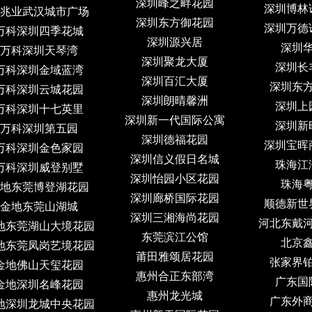
深圳峰之畔花园
深圳博林
兆业武汉城市广场
深圳东方御花园
深圳万德
万科深圳四季花城
深圳源兴居
深圳
万科深圳天琴湾
深圳聚龙大厦
深圳长
万科深圳金域蓝湾
深圳百汇大厦
深圳东
万科深圳云城花园
深圳朗晴馨洲
深圳上
万科深圳十七英里
深圳新一代国际公寓
深圳新
万科深圳第五园
深圳德福花园
深圳宝晖
万科深圳金色家园
深圳信义假日名城
珠海江
万科深圳威登别墅
深圳怡园小区花园
珠海
地东莞博登湖花园
深圳廊桥国际花园
顺德新世
金地东莞山湖城
深圳三湘海尚花园
河北东戴
地东莞湖山大境花园
东莞滨江公馆
北京
地东莞凤岗艺境花园
莆田雅颂居花园
张家界
金地佛山天玺花园
惠州合正东部湾
广东国
金地深圳名峰花园
惠州龙光城
广东外
地深圳龙城中央花园