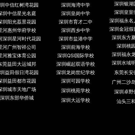
深圳银湖
圳中信红树湾花园
深圳海湾中学
深圳皇室
深圳中信星光名庭
深圳皇岗中学
深圳福永名
深圳阳光荔景花园
深圳市育才二中
深圳金冠假
星河惠州华府学校
深圳西乡中学
深圳东方
河深圳星河时代花园
深圳市盐港中学
深圳桃
星河广州智祥公司
深圳前海学校
深圳福永
星河雅宝体育公园
深圳QSI国际学校
深圳水域
东莞益田大运城邦
深圳崛起双语学校
圳益田假日湾花园
深圳龙岗世纪学校
东莞长安
深圳益田都市花园
深圳可园学校
广州二沙
深圳城市天地广场
深圳桃苑学校
深圳卓野
深圳东部华侨城
深圳大运学校
汕头三