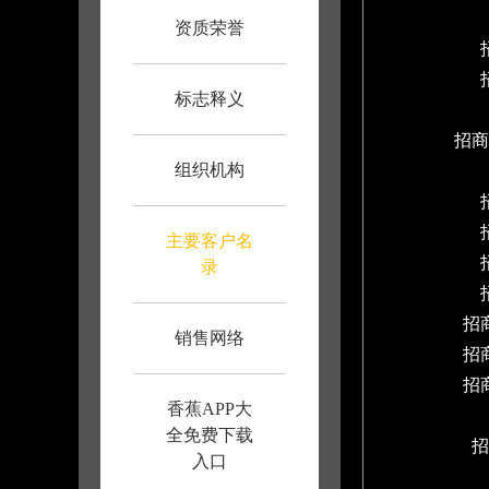
资质荣誉
标志释义
招商
组织机构
主要客户名
录
招
销售网络
招
招
香蕉APP大
全免费下载
招
入口